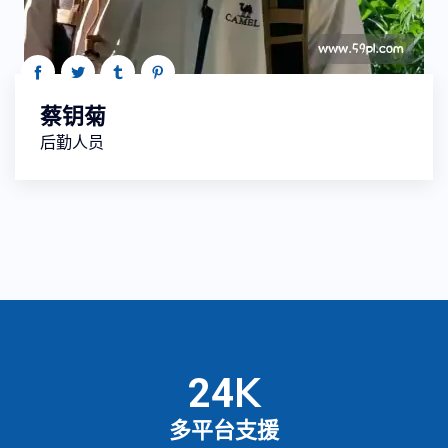
蔡钥菊
后勤人员
K
25
多平台支援